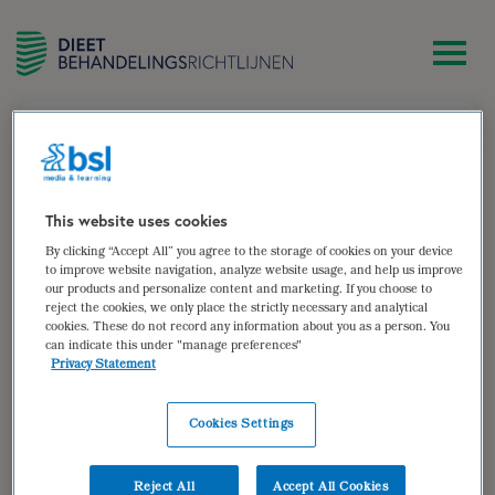
zoek
Irma de Witt Hamer
This website uses cookies
By clicking “Accept All” you agree to the storage of cookies on your device
(Kinder)diëtist, werkzaam bij Sl!m eetcoaching en mede-
to improve website navigation, analyze website usage, and help us improve
our products and personalize content and marketing. If you choose to
eigenaar van De Kinder(di)eetcreatie
reject the cookies, we only place the strictly necessary and analytical
cookies. These do not record any information about you as a person. You
Auteur van:
can indicate this under "manage preferences"
Privacy Statement
Eetproblemen bij kinderen:
restrictief of selectief
Cookies Settings
bekijken
Auteur(s):
Irma de Witt Hamer
,
Tessa Kingma
Reject All
Accept All Cookies