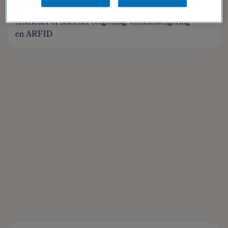
Doelgroep: Kinderen met eetproblemen:
restrictief of selectief eetgedrag, voedselweigering
en ARFID