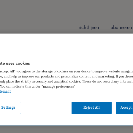
richtlijnen
abonneren
ite uses cookies
“Accept All” you agree to the storage of cookies on your device to improve website navigat
Ziekenhuis (ETZ) te Tilburg
e, and help us improve our products and personalize content and marketing. If you choos
only place the strictly necessary and analytical cookies. These do not record any informa
 You can indicate this under "manage preferences"
atement
ter Horst
,
Nancy Linthorst MSc
,
Willeke Vleerbos
 Settings
Reject All
Accept 
f blijvend ileostoma