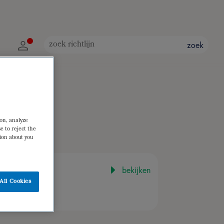
zoek
ion, analyze
e to reject the
tion about you
bekijken
All Cookies