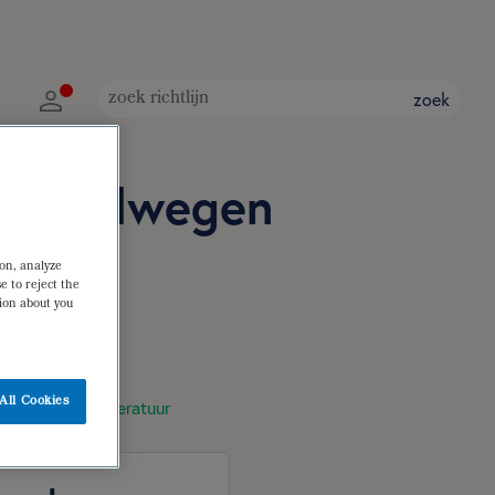
zoek
 en galwegen
ion, analyze
e to reject the
tion about you
All Cookies
raadpleegde literatuur