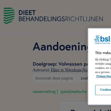
Aandoeningen v
This webs
By clicking 
Doelgroep: Volwassen patiënten 
website usag
cookies, we 
Auteur(s):
Eline te Nijenhuis-Noort MSc
,
Viol
as a person.
Privacy St
zoek
Cookies
samenvatting
(para)medische gegevens
d