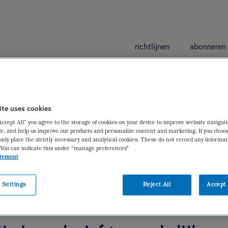
richtlijnen
abonneren
an de lever, galblaas
ite uses cookies
“Accept All” you agree to the storage of cookies on your device to improve website navigat
met leveraandoeningen
e, and help us improve our products and personalize content and marketing. If you choos
only place the strictly necessary and analytical cookies. These do not record any informa
a van der Kraan
,
Mariëlle Claassen
 You can indicate this under "manage preferences"
atement
 Settings
Reject All
Accept 
iëtistische gegevens
dieetbehandelplan
verantwoording
ge