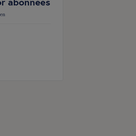
oor abonnees
den