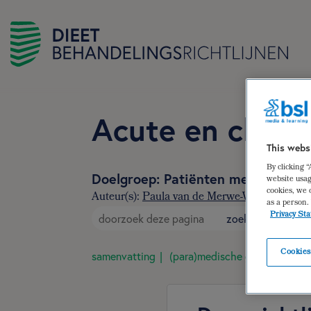
Acute en chron
This webs
By clicking 
Doelgroep: Patiënten met acute en
website usag
cookies, we 
Auteur(s):
Paula van de Merwe-Weppner
,
Eli
as a person.
Privacy St
zoek
Cookies
samenvatting
(para)medische gegevens
d