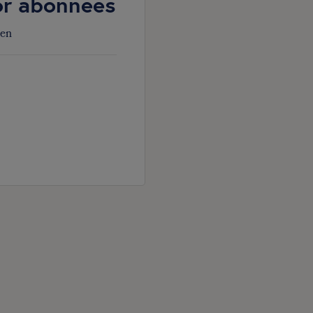
oor abonnees
den