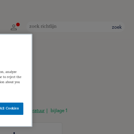
zoek
ion, analyze
e to reject the
tion about you
All Cookies
raadpleegde literatuur
bijlage 1