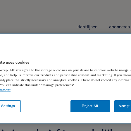
richtlijnen
abonneren
ische pancreatitis
ite uses cookies
“Accept All” you agree to the storage of cookies on your device to improve website navigat
 chronische pancreatitis
e, and help us improve our products and personalize content and marketing. If you choos
only place the strictly necessary and analytical cookies. These do not record any informa
ne Zonneveld
 You can indicate this under "manage preferences"
atement
 Settings
Reject All
Accept 
iëtistische gegevens
dieetbehandelplan
feedbackgroep
ge