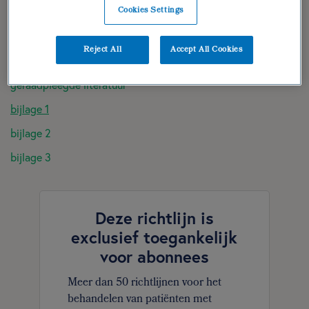
Cookies Settings
diëtistische gegevens
dieetbehandelplan
Reject All
Accept All Cookies
verantwoording
geraadpleegde literatuur
bijlage 1
bijlage 2
bijlage 3
Deze richtlijn is
exclusief toegankelijk
voor abonnees
Meer dan 50 richtlijnen voor het
behandelen van patiënten met