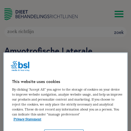
zoek
Amyotrofische Laterale
Sclerose (ALS)
Doelgroep: Patiënten met ALS (en Progressieve
Spinale Musculaire Atrofie (PSMA))
This website uses cookies
Auteur(s):
Coby Wijnen
,
Dea Schröder-van den
By clicking “Accept All” you agree to the storage of cookies on your device
Nieuwendijk
to improve website navigation, analyze website usage, and help us improve
zoek
our products and personalize content and marketing. If you choose to
reject the cookies, we only place the strictly necessary and analytical
cookies. These do not record any information about you as a person. You
can indicate this under "manage preferences"
samenvatting
Privacy Statement
(para)medische gegevens