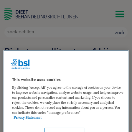
zoek
Diabetes mellitus type 1 bij
volwassenen
Doelgroep: Volwassen patiënten met diabetes
mellitus type 1
This website uses cookies
Auteur(s):
Mirian Daemen
,
Mariëlle van Veen-Lievaart
By clicking “Accept All” you agree to the storage of cookies on your device
to improve website navigation, analyze website usage, and help us improve
zoek
our products and personalize content and marketing. If you choose to
reject the cookies, we only place the strictly necessary and analytical
cookies. These do not record any information about you as a person. You
samenvatting
can indicate this under "manage preferences"
Privacy Statement
(para)medische gegevens
diëtistische gegevens