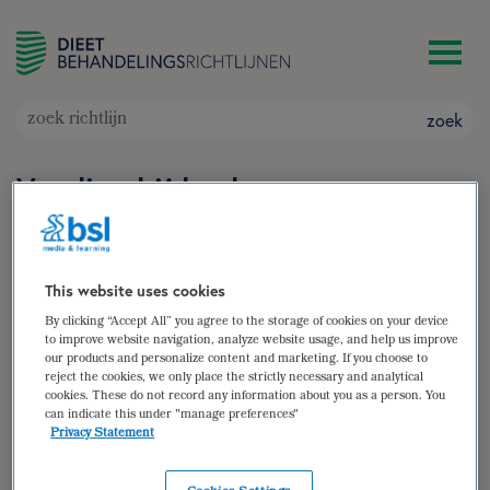
zoek
Voeding bij kanker
Doelgroep: Patiënten met kanker
Auteur(s):
Janka Dommerholt
zoek
This website uses cookies
By clicking “Accept All” you agree to the storage of cookies on your device
samenvatting
to improve website navigation, analyze website usage, and help us improve
our products and personalize content and marketing. If you choose to
reject the cookies, we only place the strictly necessary and analytical
(para)medische gegevens
cookies. These do not record any information about you as a person. You
can indicate this under "manage preferences"
diëtistische gegevens
Privacy Statement
dieetbehandelplan 1 – voedingstoestand