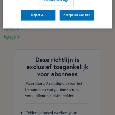
Cookies Settings
dieetbehandelplan 2 – klachten
feedbackgroep | geraadpleegde literatuur
Reject All
Accept All Cookies
bijlage 1
bijlage 2
bijlage 3
Deze richtlijn is
exclusief toegankelijk
voor abonnees
Meer dan 50 richtlijnen voor het
behandelen van patiënten met
verschillende ziektebeelden
Evidence based werken voor