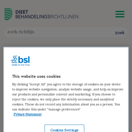
zoek
Parenterale voeding
Doelgroep: Volwassen patiënten die volledig of
gedeeltelijk afhankelijk zijn van parenterale
voeding
This website uses cookies
Auteur(s):
drs. Esther van den Hogen
By clicking “Accept All” you agree to the storage of cookies on your device
to improve website navigation, analyze website usage, and help us improve
zoek
our products and personalize content and marketing. If you choose to
reject the cookies, we only place the strictly necessary and analytical
cookies. These do not record any information about you as a person. You
samenvatting
can indicate this under "manage preferences"
Privacy Statement
(para)medische gegevens
diëtistische gegevens
Cookies Settings