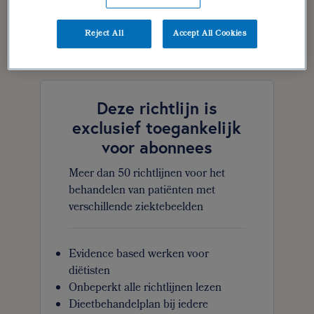
verantwoording | geraadpleegde literatuur
Reject All
Accept All Cookies
bijlage 1
Deze richtlijn is
exclusief toegankelijk
voor abonnees
Meer dan 50 richtlijnen voor het
behandelen van patiënten met
verschillende ziektebeelden
Evidence based werken voor
diëtisten
Onbeperkt alle richtlijnen lezen
Dieetbehandelplan bij iedere