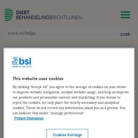
zoek
Urolithiasis
Doelgroep: Mensen met (recidiverende)
urolithiasis
Auteur(s):
E. Schuijt-Bouman
This website uses cookies
By clicking “Accept All” you agree to the storage of cookies on your device
zoek
to improve website navigation, analyze website usage, and help us improve
our products and personalize content and marketing. If you choose to
reject the cookies, we only place the strictly necessary and analytical
samenvatting
cookies. These do not record any information about you as a person. You
can indicate this under "manage preferences"
(para)medische gegevens
Privacy Statement
diëtistische gegevens
Cookies Settings
dieetbehandelplan