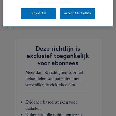
dieetbehandelplan
Reject All
Accept All Cookies
verantwoording | geraadpleegde literatuur
bijlage 1
Deze richtlijn is
exclusief toegankelijk
voor abonnees
Meer dan 50 richtlijnen voor het
behandelen van patiënten met
verschillende ziektebeelden
Evidence based werken voor
diëtisten
Onbeperkt alle richtlijnen lezen