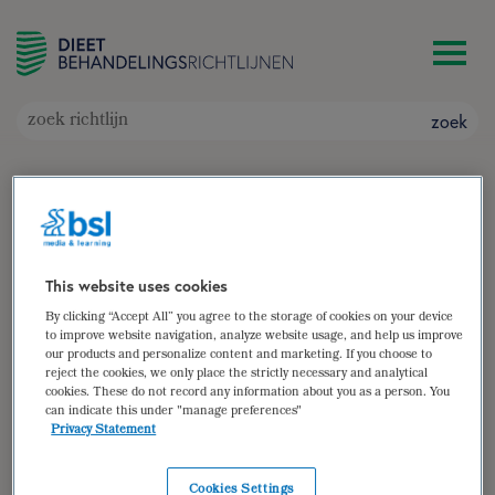
zoek
Voeding bij stoornissen van
maag en slokdarm
Doelgroep: Volwassenen met maag- en
This website uses cookies
slokdarmklachten
Auteur(s):
Mariëlle Claassen
,
Willeke Frank
By clicking “Accept All” you agree to the storage of cookies on your device
to improve website navigation, analyze website usage, and help us improve
zoek
our products and personalize content and marketing. If you choose to
reject the cookies, we only place the strictly necessary and analytical
cookies. These do not record any information about you as a person. You
samenvatting
can indicate this under "manage preferences"
Privacy Statement
(para)medische gegevens
diëtistische gegevens
Cookies Settings