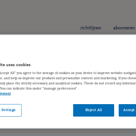
richtlijnen
abonneren
kinson
ite uses cookies
“Accept All” you agree to the storage of cookies on your device to improve website navigat
te van Parkinson
e, and help us improve our products and personalize content and marketing. If you choos
only place the strictly necessary and analytical cookies. These do not record any informa
donk
 You can indicate this under "manage preferences"
atement
 Settings
Reject All
Accept 
iëtistische gegevens
dieetbehandelplan
verantwoording | ger