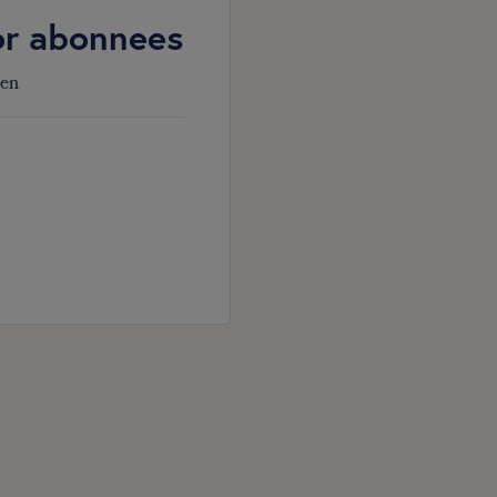
oor abonnees
den