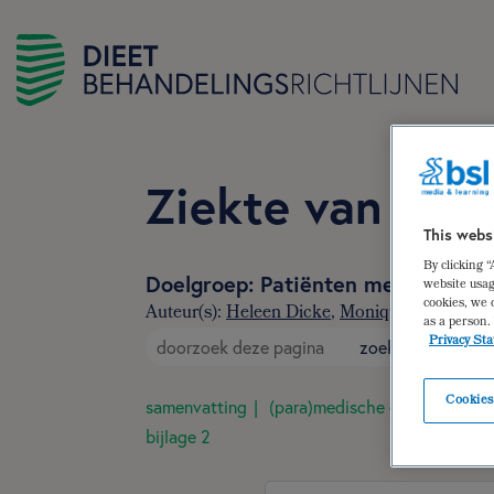
Ziekte van Par
This webs
By clicking 
Doelgroep: Patiënten met de ziek
website usag
cookies, we 
Auteur(s):
Heleen Dicke
,
Monique van Assel
as a person.
Privacy St
zoek
Cookies
samenvatting
(para)medische gegevens
d
bijlage 2