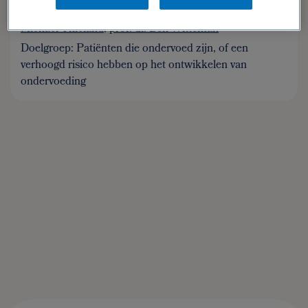
Wineke Remijnse-Meester
,
dr. Abel Thijs
,
dr. ir.
Michael Thieland
,
prof. dr. Ben Witteman
Doelgroep: Patiënten die ondervoed zijn, of een
verhoogd risico hebben op het ontwikkelen van
ondervoeding