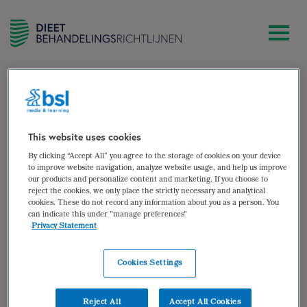
zoek
Wieke van Amsterdam
This website uses cookies
By clicking “Accept All” you agree to the storage of cookies on your device
Lid van de Stuurgroep Ondervoeding
to improve website navigation, analyze website usage, and help us improve
our products and personalize content and marketing. If you choose to
Auteur van:
reject the cookies, we only place the strictly necessary and analytical
cookies. These do not record any information about you as a person. You
can indicate this under "manage preferences"
Ondervoeding
Privacy Statement
bekijken
Cookies Settings
Auteur(s):
dr. ir. Hinke Kruizenga
,
Wieke van
Amsterdam
,
Sandra Beijer
,
Getty Huisman-de
Waal
,
Cora Jonkers-Schuitema
,
Mariël Klos
,
Reject All
Accept All Cookies