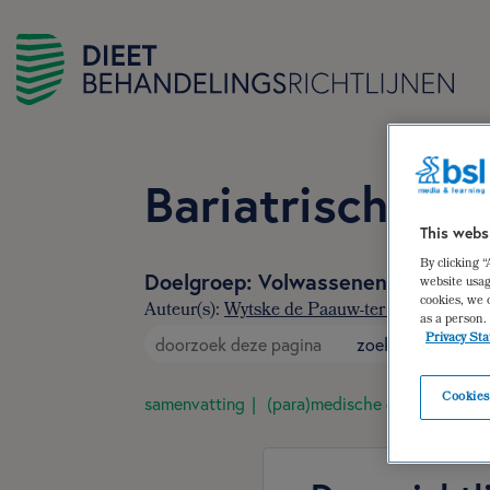
Bariatrische chi
This webs
By clicking 
Doelgroep: Volwassenen voor en na
website usag
cookies, we 
Auteur(s):
Wytske de Paauw-ter Haar
,
Sandra
as a person.
Privacy St
zoek
Cookies
samenvatting
(para)medische gegevens
d