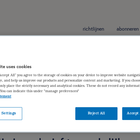
richtlijnen
abonneren
rurgie (herzien)
ite uses cookies
“Accept All” you agree to the storage of cookies on your device to improve website navigat
 bariatrische chirurgie
e, and help us improve our products and personalize content and marketing. If you choos
only place the strictly necessary and analytical cookies. These do not record any informa
 Nagtegaal
,
Annemieke Izeboud-van Faassen
 You can indicate this under "manage preferences"
atement
 Settings
Reject All
Accept 
iëtistische gegevens
dieetbehandelplan
verantwoording
ge