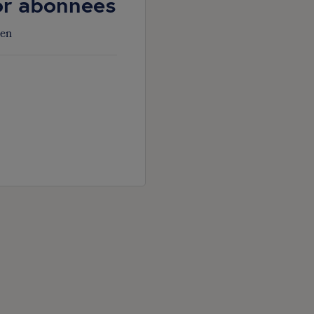
oor abonnees
den