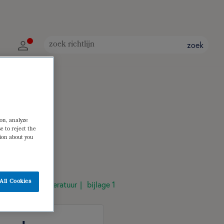
zoek
ion, analyze
e to reject the
tion about you
All Cookies
raadpleegde literatuur
bijlage 1