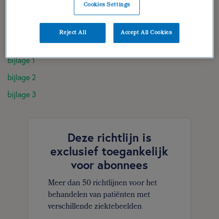
Cookies Settings
diëtistische gegevens
dieetbehandelplan
Reject All
Accept All Cookies
verantwoording | geraadpleegde literatuur
bijlage 1
bijlage 2
bijlage 3
Deze richtlijn is
exclusief toegankelijk
voor abonnees
Meer dan 50 richtlijnen voor het
behandelen van patiënten met
verschillende ziektebeelden