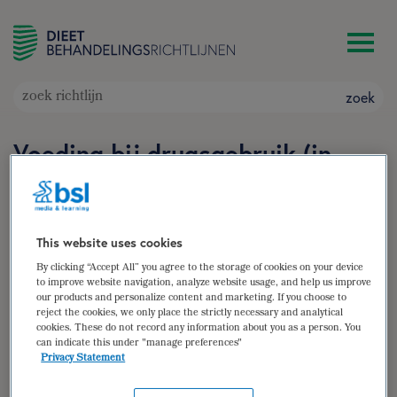
zoek
Voeding bij drugsgebruik (in
herziening)
Doelgroep: Adolescenten en volwassenen die een
drugsverslaving hebben of hebben gehad
This website uses cookies
Auteur(s):
L. Joosten
,
Anke Pruissen-Boskaljon
,
Janny
By clicking “Accept All” you agree to the storage of cookies on your device
Melissen-Leeuwen
to improve website navigation, analyze website usage, and help us improve
our products and personalize content and marketing. If you choose to
zoek
reject the cookies, we only place the strictly necessary and analytical
cookies. These do not record any information about you as a person. You
can indicate this under "manage preferences"
samenvatting
Privacy Statement
(para)medische gegevens