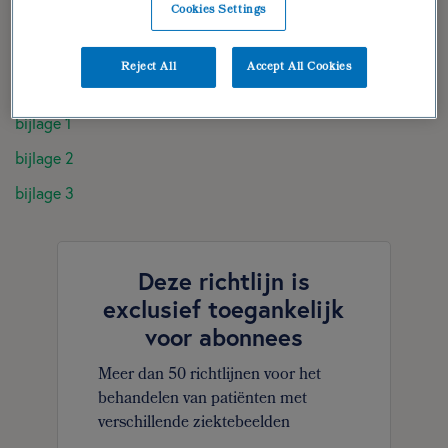
Cookies Settings
diëtistische gegevens
dieetbehandelplan
Reject All
Accept All Cookies
verantwoording | geraadpleegde literatuur
bijlage 1
bijlage 2
bijlage 3
Deze richtlijn is
exclusief toegankelijk
voor abonnees
Meer dan 50 richtlijnen voor het
behandelen van patiënten met
verschillende ziektebeelden