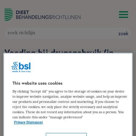
zoek
Voeding bij drugsgebruik (in
herziening)
Doelgroep: Adolescenten en volwassenen die een
drugsverslaving hebben of hebben gehad
This website uses cookies
Auteur(s):
L. Joosten
,
Anke Pruissen-Boskaljon
,
Janny
By clicking “Accept All” you agree to the storage of cookies on your device
Melissen-Leeuwen
to improve website navigation, analyze website usage, and help us improve
our products and personalize content and marketing. If you choose to
zoek
reject the cookies, we only place the strictly necessary and analytical
cookies. These do not record any information about you as a person. You
can indicate this under "manage preferences"
samenvatting
Privacy Statement
(para)medische gegevens